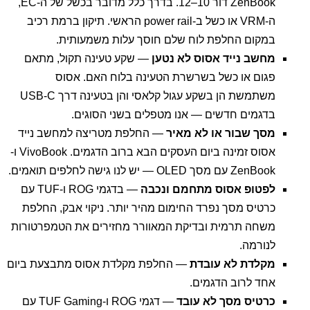
ZenBook דור 10–12. בדרך כלל מדובר בכשל של ה-EC,
ה-VRM או כשל ב-power rail הראשי. תיקון ברמת רכיב
במקום החלפת לוח שלם חוסך עלות משמעותית.
מחשב נייד אסוס לא נטען
— שקע טעינה תקול, מתאם
פגום או כשל בשרשרת הטעינה בלוח האם. אסוס
משתמשת הן בשקע עגול קלאסי והן בטעינה דרך USB-C
בדגמים חדשים — אנו מטפלים בשני הסוגים.
מסך שבור או לא מאיר
— החלפת מטריצה למחשב נייד
אסוס זמינה ביום העסקים הבא ברוב הדגמים. VivoBook ו-
ZenBook עם מסך OLED — יש לנו גישה לחלפים תואמים.
לפטופ אסוס מתחמם ונכבה
— בדגמי ROG ו-TUF עם
כרטיס מסך נפרד החימום מהיר יותר. ניקוי אבק, החלפת
משחה תרמית ובדיקת המאוורר מחזירים את הטמפרטורות
לנורמה.
מקלדת לא עובדת
— החלפת מקלדת אסוס מתבצעת ביום
אחד לרוב הדגמים.
כרטיס מסך לא עובד
— דגמי ROG ו-TUF Gaming עם