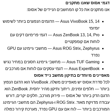
דגמי אסוס שאנו מתקנים
אנו מתקנים את כל קו המחשבים הניידים של אסוס:
Asus VivoBook 15, 14 — הדגמים הנפוצים ביותר לשימוש
יומיומי
Asus ZenBook 13, 14, Pro — דגמי פרימיום דקים עם
לוחות אם קומפקטיים
Asus ROG Strix, Zephyrus — מחשבי גיימינג עם GPU
נפרד
Asus TUF Gaming — מחשבי גיימינג חסונים במחיר נגיש
Asus ExpertBook — דגמי עסקים עם לוחות אם מורכבים
מאפיינים מיוחדים בתיקון מחשב נייד אסוס
לכל סדרת אסוס יש מאפיינים משלה. VivoBook הוא הדגם הנפוץ
ביותר — חלפים זמינים, ריתוך ותיקון מהיר יחסית. ZenBook הוא
הדגם הדק ביותר של אסוס — פירוק מורכב, חלקים יקרים, דורש
עבודה מדויקת מאוד. ROG Strix ו-Zephyrus הם מחשבי הגיימינג
המורכבים ביותר — לוח אם עם GPU נפרד, מערכת קירור כפולה