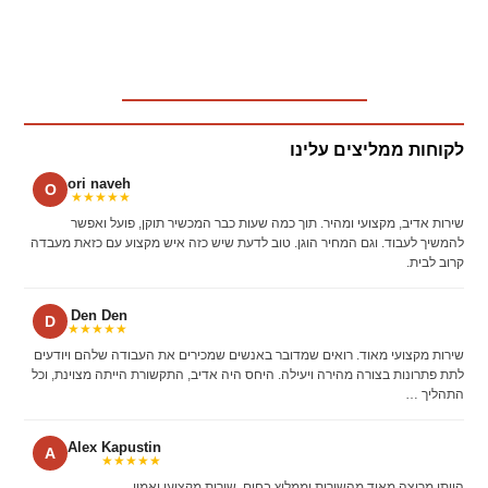
לקוחות ממליצים עלינו
ori naveh
O
★★★★★
שירות אדיב, מקצועי ומהיר. תוך כמה שעות כבר המכשיר תוקן, פועל ואפשר
להמשיך לעבוד. וגם המחיר הוגן. טוב לדעת שיש כזה איש מקצוע עם כזאת מעבדה
קרוב לבית.
Den Den
D
★★★★★
שירות מקצועי מאוד. רואים שמדובר באנשים שמכירים את העבודה שלהם ויודעים
לתת פתרונות בצורה מהירה ויעילה. היחס היה אדיב, התקשורת הייתה מצוינת, וכל
התהליך …
Alex Kapustin
A
★★★★★
הייתי מרוצה מאוד מהשירות וממליץ בחום. שירות מקצועי ואמין.