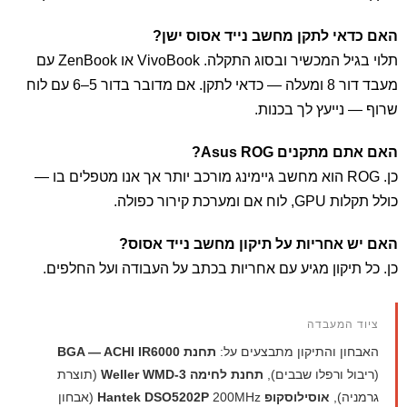
האם כדאי לתקן מחשב נייד אסוס ישן?
תלוי בגיל המכשיר ובסוג התקלה. VivoBook או ZenBook עם
מעבד דור 8 ומעלה — כדאי לתקן. אם מדובר בדור 5–6 עם לוח
שרוף — נייעץ לך בכנות.
האם אתם מתקנים Asus ROG?
כן. ROG הוא מחשב גיימינג מורכב יותר אך אנו מטפלים בו —
כולל תקלות GPU, לוח אם ומערכת קירור כפולה.
האם יש אחריות על תיקון מחשב נייד אסוס?
כן. כל תיקון מגיע עם אחריות בכתב על העבודה ועל החלפים.
ציוד המעבדה
האבחון והתיקון מתבצעים על:
תחנת BGA — ACHI IR6000
(ריבול ורפלו שבבים),
תחנת לחימה Weller WMD-3
(תוצרת
גרמניה),
אוסילוסקופ Hantek DSO5202P
200MHz (אבחון