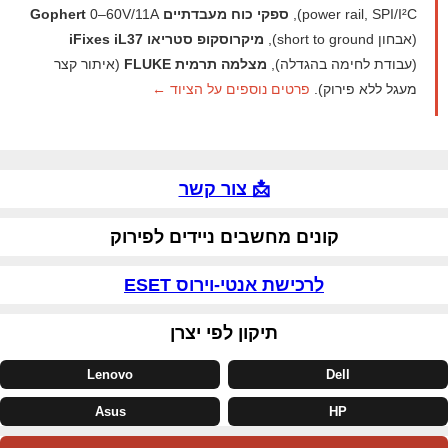
power rail, SPI/I²C),
ספקי כוח מעבדתיים Gophert
0–60V/11A
(אבחון short to ground),
מיקרוסקופ סטריאו iFixes iL37
(עבודת לחימה בהגדלה),
מצלמה תרמית FLUKE
(איתור קצר
מעגל ללא פירוק).
פרטים נוספים על הציוד ←
📩 צור קשר
קונים מחשבים ניידים לפירוק
לרכישת אנטי-וירוס ESET
תיקון לפי יצרן
Lenovo
Dell
Asus
HP