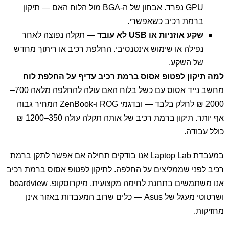
GPU נפרד. אבחון של ה-BGA מול הלוח האם — תיקון
ברמת רכיב כשאפשרי.
שקע אוזניות או USB לא עובד
— תקלה נפוצה לאחר
נפילה או שימוש אינטנסיבי. החלפת רכיב או ריתוך מחדש
של השקע.
למה תיקון לפטופ אסוס ברמת רכיב עדיף על החלפת לוח
מחשב נייד אסוס עם כשל בלוח האם עולה להחלפה מלאה 700–
2000 ₪ לחלק בלבד — ובדגמי ROG ו-ZenBook המחיר גבוה
אף יותר. תיקון ברמת רכיב של אותה תקלה עולה 350–1200 ₪
כולל עבודה.
במעבדת Laptop Lab אנו בודקים תחילה אם אפשר לתקן ברמת
רכיב לפני שממליצים על החלפה. לתיקון לפטופ אסוס ברמת רכיב
אנו משתמשים בתחנת לחימה מקצועית, מיקרוסקופ, boardview
ושרטוטי מעגל של Asus — כלים שרוב המעבדות באזור אינן
מחזיקות.