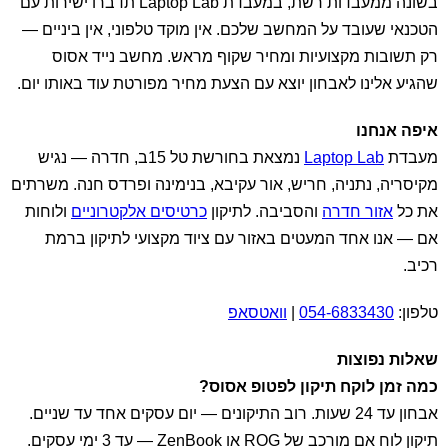
בשונה ממעבדות רשת, במעבדת Laptop Lab תדברו ישירות עם
הטכנאי שעובד על המחשב שלכם. אין מוקד טלפוני, אין ביניים —
רק תשובות מקצועיות ומחיר שקוף מראש. מחשב נייד אסוס
שהגיע אלינו לאבחון יוצא עם הצעת מחיר מפורטת עוד באותו יום.
איפה אנחנו
מעבדת
Laptop Lab
נמצאת בחורשת טל 15ב, חדרה — נגיש
מקיסריה, נתניה, חריש, אור עקיבא, בנימינה ופרדס חנה. משרתים
את כל
אזור חדרה
והסביבה. לתיקון
כרטיסים אלקטרוניים
ולוחות
אם — אנו אחד המעטים באזור עם ציוד מקצועי לתיקון ברמת
רכיב.
טלפון:
054-6833430
|
וואטסאפ
שאלות נפוצות
כמה זמן לוקח תיקון לפטופ אסוס?
אבחון עד 24 שעות. רוב התיקונים — יום עסקים אחד עד שניים.
תיקון לוח אם מורכב של ROG או ZenBook — עד 3 ימי עסקים.