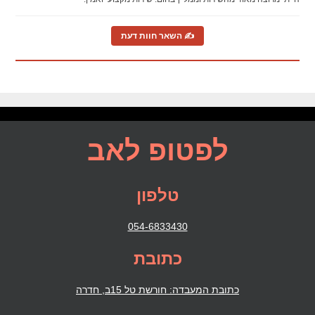
✍ השאר חוות דעת
לפטופ לאב
טלפון
054-6833430
כתובת
כתובת המעבדה: חורשת טל 15ב, חדרה