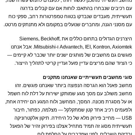
מחשב תעשייתי מתוכנן לעשור ויותר, לפעמים לחמש עשרה שנה,
עם רכיבים שנבחרו בהתאם: לוחות אם עם קבלים בדרגה
תעשייתית, מעבדים שנבדקו בטווח טמפרטורות רחב, ספקי כוח
עם מסנני הגנה, ומחברים שנועלים במקומם ולא מתנתקים מרטט.
היצרנים הגדולים בתחום כוללים את Siemens, Beckhoff,
Advantech, IEI, Kontron, Axiomtek ו-Mitsubishi. אבל אנחנו
פוגשים גם מחשבים של מותגים ישנים יותר שכבר לא קיימים —
כי הציוד שהם מריצים עדיין פועל ועדיין קריטי לתהליך הייצור.
סוגי מחשבים תעשייתיים שאנחנו מתקנים
מחשב פאנל הוא הגרסה הנפוצה ביותר שאנחנו פוגשים. זהו
מחשב משולב עם מסך מגע שמותקן ישירות על דלת לוח חשמל
או על מסגרת מכונה. המסך, המחשב ולוח המגע הם יחידה אחת,
ולפעמים רכיב אחד קטן שמתקלקל — מצלמה, כפתור, חיבור
USB — מחייב פירוק מלא של כל היחידה. תיקון אלקטרוניקה
תעשייתית מסוג זה תמיד מתחיל אצלנו בפירוק זהיר של הפאנל
ובדיקת השבלים, לפני שמדברים על החלפת לוח.