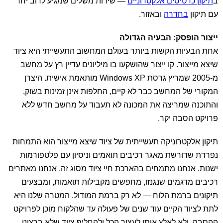
ב
תיקון כרטיסים אלקטרוניים
— שירות משלים שמגיע לרוב יחד
עם תיקון
בחדרה
ובאזור.
ייצור הופסק: הבעיה הגדולה
אחת הבעיות הקשות ביותר בעולם המחשוב התעשייתי היא ציוד
שיצא מייצור. קו ייצור שהושקעו בו מיליונים עדיין רץ על מחשב
מ-2005 שמריץ גרסת Windows XP מותאמת אישית. היצרן
המקורי של המחשב כבר לא קיים, החלפות אינן זמינות בשוק,
והתוכנה שמריצה את המכונה לא תעבוד על מחשב חדש ללא
פרויקט הסבה יקר.
תיקון אלקטרוניקה תעשייתית של ציוד שיצא מייצור הוא התמחות
נפרדת שדורשת מאגר רכיבים תואמים וניסיון עם פלטפורמות
ישנות. אנחנו מתמחים בהארכת חיי ציוד מסוג זה. אנחנו מאתרים
רכיבים מדגמים שנגנזו, מחפשים מקבילות תואמות, ומבצעים
תיקונים ברמת הלוח — לא רק ברמת המודול. המטרה שלנו היא
לתת לציוד הקיים עוד שנים של פעולה עד שהלקוח מוכן לפרויקט
ההסבה, ולא לאלץ אותו לעצור הכל ולהחליף ציוד שלא ברצונו