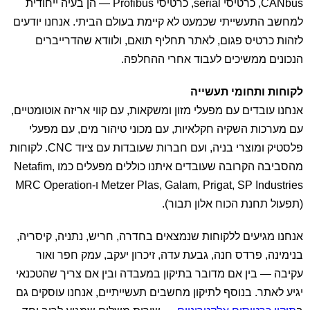
CANbus, כרטיסי serial, כרטיסי Profibus — הן בעיה ייחודית
למחשב התעשייתי שכמעט לא קיימת בעולם הביתי. אנחנו יודעים
לזהות כרטיס פגום, לאתר תחליף תואם, ולוודא שהדרייברים
הנכונים ממשיכים לעבוד אחרי ההחלפה.
לקוחות ותחומי תעשייה
אנחנו עובדים עם מפעלי מזון ומשקאות, עם קווי אריזה אוטומטיים,
עם מערכות השקיה חקלאיות, עם מכוני טיהור מים, עם מפעלי
פלסטיק ומוצרי בניה, ועם חברות שעובדות עם ציוד CNC. לקוחות
מהסביבה הקרובה שעובדים איתנו כוללים מפעלים כמו Netafim,
Metzer Plas, Galam, Prigat, SP Industries ו-MRC Operation
(תפעול תחנת הכוח אלון תבור).
אנחנו מגיעים ללקוחות שנמצאים בחדרה, חריש, נתניה, קיסריה,
בנימינה, פרדס חנה, גבעת עדה, זיכרון יעקב, עמק חפר ואור
עקיבה — בין אם מדובר בתיקון במעבדה ובין אם צריך שהטכנאי
יגיע לאתר. בנוסף לתיקון מחשבים תעשייתיים, אנחנו עוסקים גם