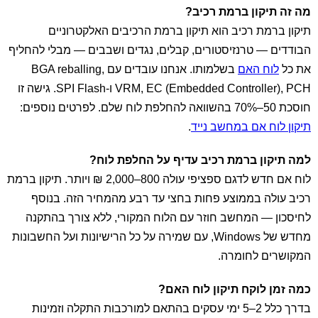
מה זה תיקון ברמת רכיב?
תיקון ברמת רכיב הוא תיקון ברמת הרכיבים האלקטרוניים
הבודדים — טרנזיסטורים, קבלים, נגדים ושבבים — מבלי להחליף
את כל
לוח האם
בשלמותו. אנחנו עובדים עם BGA reballing,
VRM, EC (Embedded Controller), PCH ו-SPI Flash. גישה זו
חוסכת 50–70% בהשוואה להחלפת לוח שלם. לפרטים נוספים:
תיקון לוח אם במחשב נייד
.
למה תיקון ברמת רכיב עדיף על החלפת לוח?
לוח אם חדש לדגם ספציפי עולה 800–2,000 ₪ ויותר. תיקון ברמת
רכיב עולה בממוצע פחות בחצי עד רבע מהמחיר הזה. בנוסף
לחיסכון — המחשב חוזר עם הלוח המקורי, ללא צורך בהתקנה
מחדש של Windows, עם שמירה על כל הרישיונות ועל החשבונות
המקושרים לחומרה.
כמה זמן לוקח תיקון לוח האם?
בדרך כלל 2–5 ימי עסקים בהתאם למורכבות התקלה וזמינות