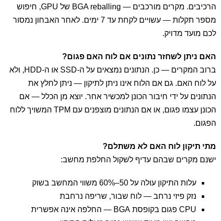
הרכיבים. מקרים מורכבים — BGA reballing של GPU, חיפוש
מספר תקלות — עשויים לקחת עד 7 ימים. לאחר האבחון נמסור
לכם מועד מדויק.
האם ניתן לשחזר נתונים אם לוח האם פגום?
ברוב המקרים — כן. הנתונים נמצאים על ה-SSD או ה-HDD, ולא
על לוח האם. גם אם הלוח אינו ניתן לתיקון — ניתן לחלץ את
הנתונים על ידי חיבור הכונן למכשיר אחר. יוצא מן הכלל — אם
הכונן עצמו פגום, או אם הנתונים מוצפנים עם TPM המשויך ללוח
הפגום.
מתי תיקון לוח האם לא משתלם?
ישנם מקרים שבהם עדיף לשקול החלפת מחשב:
עלות התיקון עולה על 50–60% משווי המחשב בשוק
נזק פיזי נרחב — לוח שבור, שריפה נרחבת
CPU פגום בקופסת BGA — החלפה אינה אפשרית