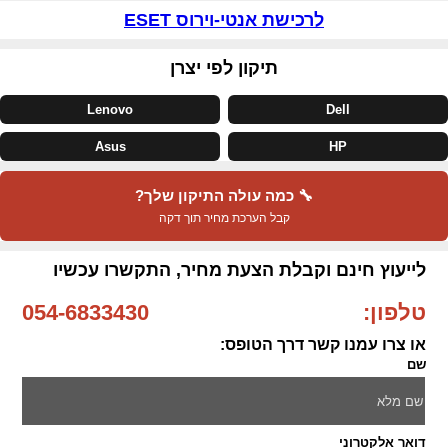
לרכישת אנטי-וירוס ESET
תיקון לפי יצרן
Lenovo
Dell
Asus
HP
🔧 כמה עולה התיקון שלך?
קבל הערכת מחיר תוך דקה
לייעוץ חינם וקבלת הצעת מחיר, התקשרו עכשיו
טלפון:
054-6833430
או צרו עמנו קשר דרך הטופס:
שם
דואר אלקטרוני