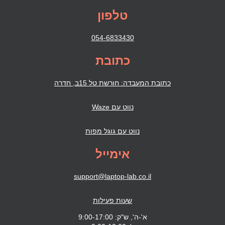
טלפון
054-6833430
כתובת
כתובת המעבדה: חורשת טל 15ב, חדרה
נווט עם Waze
נווט עם גוגל מפות
אימייל
support@laptop-lab.co.il
שעות פעילות
א'-ה', ש"ק: 9:00-17:00