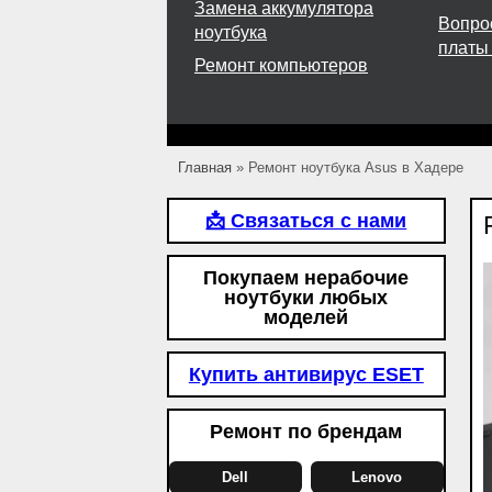
Замена аккумулятора
Вопро
ноутбука
платы
Ремонт компьютеров
Главная
»
Ремонт ноутбука Asus в Хадере
📩 Связаться с нами
Покупаем нерабочие
ноутбуки любых
моделей
Купить антивирус ESET
Ремонт по брендам
Dell
Lenovo