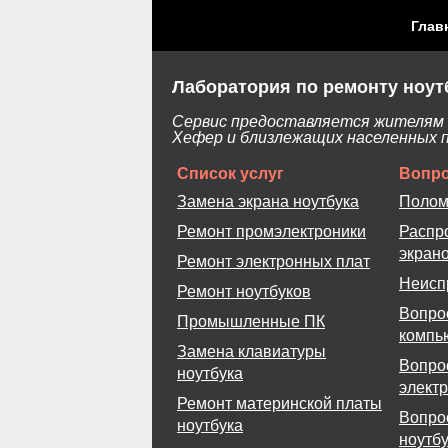
Глав
Лаборатория по ремонту ноут
Сервис предоставляется жителям Х
Хефер и близлежащих населенных 
Список услуг
Вопро
Замена экрана ноутбука
Полом
Ремонт промэлектроники
Распр
экран
Ремонт электронных плат
Неисп
Ремонт ноутбуков
Вопро
Промышленные ПК
компь
Замена клавиатуры
Вопро
ноутбука
элект
Ремонт материнской платы
Вопро
ноутбука
ноутб