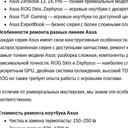
Asus ZenBook 13, 14, Pro — тонкие премиальные моде
Asus ROG Strix, Zephyrus — игровые ноутбуки с дискр
Asus TUF Gaming — игровые ноутбуки по доступной це
Asus ExpertBook — бизнес-серия с более сложными пл
Особенности ремонта разных линеек Asus
аждая серия Asus имеет свои конструктивные особенности
аспространённая серия с доступными запчастями, ремонт 
амые тонкие модели Asus: разборка сложная, компоненты д
аксимальной точности. ROG Strix и Zephyrus — наиболее с
дискретным GPU, двойная система охлаждения, высокий TD
OG но также требует опыта работы с игровыми платами.
 отличие от универсальных мастерских, мы знаем эти особ
оответственно.
Стоимость ремонта ноутбука Asus
Чистка и замена термопасты: 150–250 ₪