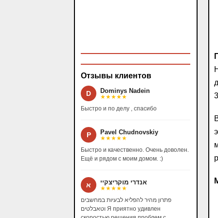
Н
Отзывы клиентов
д
Dominys Nadein
D
3
★★★★★
Быстро и по делу , спасибо
В
э
Pavel Chudnovskiy
P
★★★★★
м
Быстро и качественно. Очень доволен.
р
Ещё и рядом с моим домом. :)
אנדרי מוקריצקיי
א
★★★★★
פתרון מהיר להפליא לבעיות במחשבים
וטאבלטים Я приятно удивлен
скоростью решения проблем с