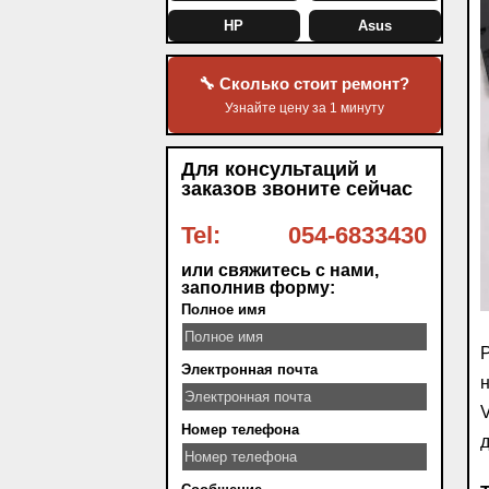
HP
Asus
🔧 Сколько стоит ремонт?
Узнайте цену за 1 минуту
Для консультаций и
заказов звоните сейчас
Tel:
054-6833430
или свяжитесь с нами,
заполнив форму:
Полное имя
Р
Электронная почта
н
V
Номер телефона
д