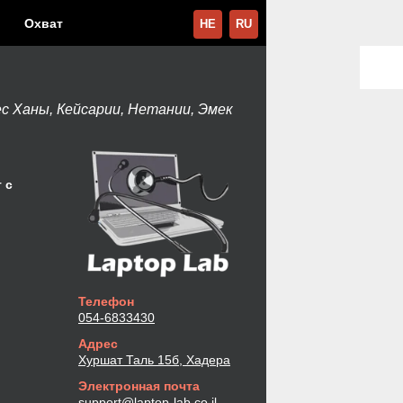
Охват
HE
RU
с Ханы, Кейсарии, Нетании, Эмек
 с
Телефон
054-6833430
Адрес
Хуршат Таль 15б, Хадера
Электронная почта
support@laptop-lab.co.il