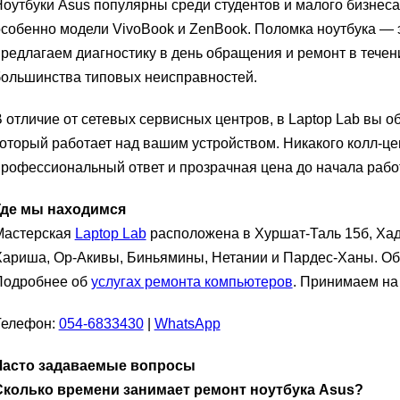
оутбуки Asus популярны среди студентов и малого бизнес
собенно модели VivoBook и ZenBook. Поломка ноутбука —
редлагаем диагностику в день обращения и ремонт в течен
большинства типовых неисправностей.
 отличие от сетевых сервисных центров, в Laptop Lab вы 
оторый работает над вашим устройством. Никакого колл-це
рофессиональный ответ и прозрачная цена до начала работ
Где мы находимся
Мастерская
Laptop Lab
расположена в Хуршат-Таль 15б, Хад
Хариша, Ор-Акивы, Биньямины, Нетании и Пардес-Ханы. О
Подробнее об
услугах ремонта компьютеров
. Принимаем на 
Телефон:
054-6833430
|
WhatsApp
Часто задаваемые вопросы
Сколько времени занимает ремонт ноутбука Asus?