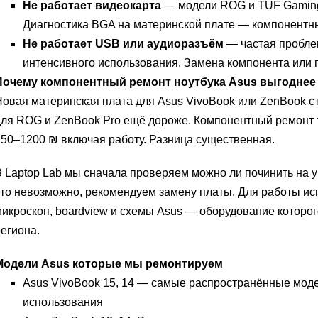
Не работает видеокарта
— модели ROG и TUF Gaming
Диагностика BGA на материнской плате — компонентны
Не работает USB или аудиоразъём
— частая пробле
интенсивного использования. Замена компонента или 
Почему компонентный ремонт ноутбука Asus выгоднее
овая материнская плата для Asus VivoBook или ZenBook ст
ля ROG и ZenBook Pro ещё дороже. Компонентный ремонт т
50–1200 ₪ включая работу. Разница существенная.
 Laptop Lab мы сначала проверяем можно ли починить на у
то невозможно, рекомендуем замену платы. Для работы ис
икроскоп, boardview и схемы Asus — оборудование которог
егиона.
Модели Asus которые мы ремонтируем
Asus VivoBook 15, 14 — самые распространённые мод
использования