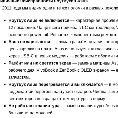
Типичные неисправности ноутбуков Asus
 2011 года мы видим одни и те же поломки в разных поколе
Ноутбук Asus не включается
— характерная проблема
12 поколения. Чаще всего причина в EC контроллере, 
основного power rail. Решается компонентным ремонто
Asus не заряжается
— сломан разъём питания, неиспр
цепь зарядки на плате. Asus использует как классическ
через USB-C в новых моделях — работаем с обоими ти
Разбит или не светится экран
— замена матрицы Asus
рабочего дня. VivoBook и ZenBook с OLED экраном — 
запчастям.
Ноутбук Asus перегревается и выключается
— в мо
видеокартой перегрев наступает быстрее. Чистка, зам
вентиляторов возвращают температуры в норму.
Не работает клавиатура
— замена клавиатуры Asus в
большинства моделей.