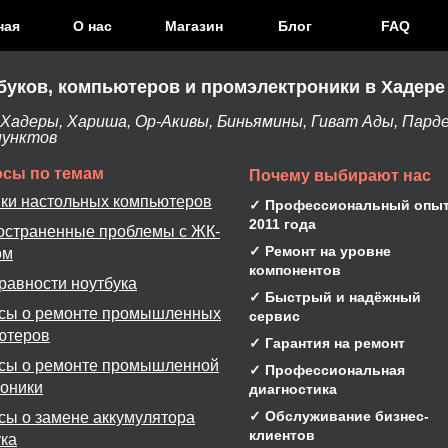
ная
О нас
Магазин
Блог
FAQ
буков, компьютеров и промэлектроники в Хадере
адеры, Хариша, Ор-Акивы, Биньямины, Гиват Ады, Парде
пунктов
сы по темам
Почему выбирают нас
ки настольных компьютеров
✓ Профессиональный опыт
2011 года
остраненные проблемы с ЖК-
✓ Ремонт на уровне
ом
компонентов
равности ноутбука
✓ Быстрый и надёжный
сы о ремонте промышленных
сервис
ютеров
✓ Гарантия на ремонт
сы о ремонте промышленной
✓ Профессиональная
роники
диагностика
✓ Обслуживание бизнес-
сы о замене аккумулятора
клиентов
ука