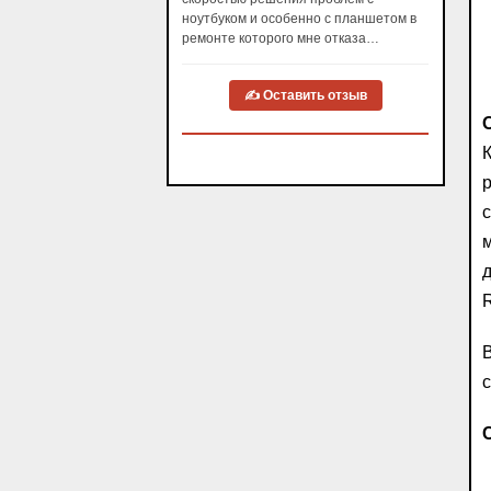
ноутбуком и особенно с планшетом в
ремонте которого мне отказа…
✍ Оставить отзыв
К
р
с
м
R
В
с