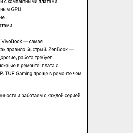
ли с компактными платами
етным GPU
не
атами
. VivoBook — самая
как правило быстрый. ZenBook —
орогие, работа требует
ложные в ремонте: плата с
P. TUF Gaming проще в ремонте чем
енности и работаем с каждой серией