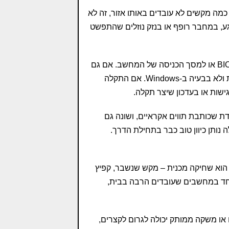
ה מקשים לא עובדים באותו אזור, זה לא
, במחבר רופף או בנזק נוזלים שהתפשט
כדי לבדוק אם הבעיה היא חומרתית או תוכנתית, נסו קודם להיכנס ל-BIOS או למסך הכניסה של המחשב. אם גם
שם המקלדת לא מגיבה כמו שצריך, סביר להניח שמדובר בתקלה פיזית ולא בבעיה ב-Windows. אם התקלה
ישות או בעדכון שיצר תקלה.
ת שכותבת תווים אקראיים, ושונה גם
תן כיוון טוב כבר בתחילת הדרך.
 הוא שחיקה מכנית – מקש שנשבר, קפיץ
וחד במחשבים שעובדים הרבה בבית,
 או משקה ממותק יכולה לגרום לקצרים,