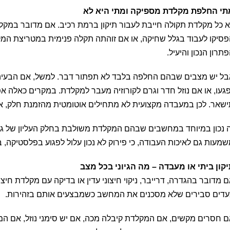
תי החלפת מקלדת מספיקה ומתי היא לא
 כל מקלדת תקולה חייבת לעבור תיקון ברמת רכיב. אם מדובר במקל
סיקו לעבוד בגלל שחיקה, או אם זוהתה תקלה פנימית במטריצת המ
תרון הנכון והיעיל.
ל יש מצבים שבהם החלפה בלבד לא תפתור דבר. למשל, אם הבעיה 
געו, או אם נוזל חדר וגרם לקורוזיה מעבר למקלדת. במקרים כאלה
שאר. לכן במעבדה מקצועית לא מתחילים אוטומטית מהזמנת חלק, א
 נכון במיוחד במחשבים שבהם המקלדת משולבת בחלק העליון של גוף
מעות גם לאיכות העבודה, כי פירוק לא נכון עלול לפגוע בפלסטיקה, 
קון ביתי או מעבדה – מה הגיוני בכל מצב
 מדובר בהגדרה, דרייבר, ניקוי חיצוני עדין או בדיקה עם מקלדת חי
דים סבירים שלא מסכנים את המחשב כשמבצעים אותם בזהירות.
 חסרים מקשים, אם המקלדת קיבלה מכה, אם יש סימני נוזל, אם המקש