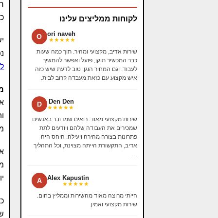
חמ
כך
לקוחות ממליצים עלינו
ori naveh
O
יש
★★★★★
שירות אדיב, מקצועי ומהיר. תוך כמה שעות
נפ
כבר המכשיר תוקן, פועל ואפשר להמשיך
לו
לעבוד. וגם המחיר הוגן. טוב לדעת שיש כזה
איש מקצוע עם כזאת מעבדה קרוב לבית.
מ
Den Den
אם
D
★★★★★
וה
שירות מקצועי מאוד. רואים שמדובר באנשים
מ
שמכירים את העבודה שלהם ויודעים לתת
פתרונות בצורה מהירה ויעילה. היחס היה
אדיב, התקשורת הייתה מצוינת, וכל התהליך
…
ממ
יו
Alex Kapustin
A
★★★★★
הייתי מרוצה מאוד מהשירות וממליץ בחום.
שירות מקצועי ואמין.
שא