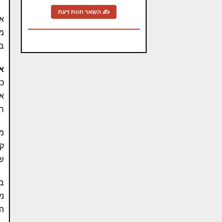
✍ השאר חוות דעת
אם
מה
במ
אי
כא
את
רט
מה
קו
שה
בת
נע
המ