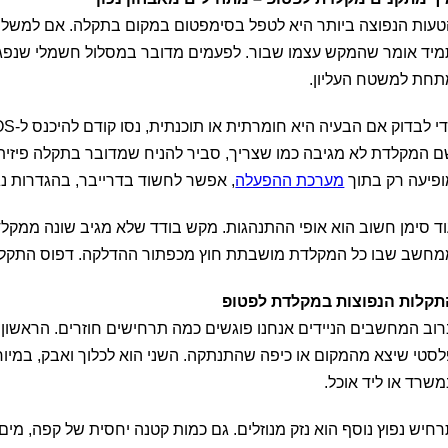
עות הנפוצה ביותר היא לטפל בסימפטום במקום בתקלה. אם למשל כמ
יד אומר שהמקש עצמו שבור. לפעמים מדובר במסלול חשמלי שנפגע
חת למשטח העליון.
פיעה רק בתוך
מערכת ההפעלה
, אפשר לחשוד בדרייבר, בהגדרות נג
ד סימן חשוב הוא אופי ההתנהגות. מקש בודד שלא מגיב שונה ממקלד
חשב שבו כל המקלדת מושבתת חוץ מכפתור ההדלקה. דפוס התקלה נו
תקלות הנפוצות במקלדת לפטופ
וב המחשבים הניידים אנחנו פוגשים כמה תרחישים חוזרים. הראשון
סטי שיצא מהמקום או כיפה שהתנתקה. השני הוא לכלוך ואבק, במי
שרד או ליד אוכל.
חיש נפוץ נוסף הוא נזק מנוזלים. גם כמות קטנה יחסית של קפה, מים