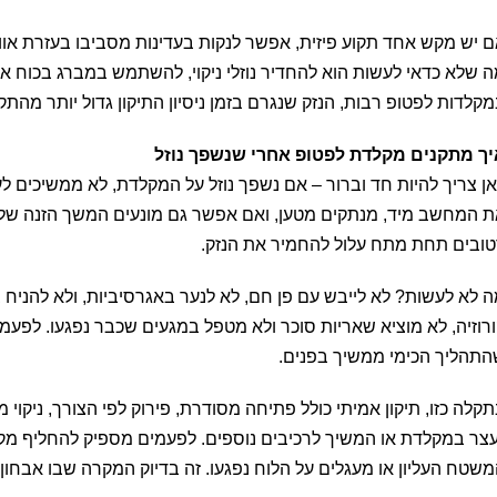
 יש מקש אחד תקוע פיזית, אפשר לנקות בעדינות מסביבו בעזרת אווי
 שלא כדאי לעשות הוא להחדיר נוזלי ניקוי, להשתמש במברג בכוח או ל
קלדות לפטופ רבות, הנזק שנגרם בזמן ניסיון התיקון גדול יותר מהתק
ך מתקנים מקלדת לפטופ אחרי שנשפך נוזל
ן צריך להיות חד וברור – אם נשפך נוזל על המקלדת, לא ממשיכים לע
 המחשב מיד, מנתקים מטען, ואם אפשר גם מונעים המשך הזנה של 
ובים תחת מתח עלול להחמיר את הנזק.
 לא לעשות? לא לייבש עם פן חם, לא לנער באגרסיביות, ולא להניח ב
רוזיה, לא מוציא שאריות סוכר ולא מטפל במגעים שכבר נפגעו. לפעמי
תהליך הכימי ממשיך בפנים.
קלה כזו, תיקון אמיתי כולל פתיחה מסודרת, פירוק לפי הצורך, ניקוי 
צר במקלדת או המשיך לרכיבים נוספים. לפעמים מספיק להחליף מ
שטח העליון או מעגלים על הלוח נפגעו. זה בדיוק המקרה שבו אבחון נ