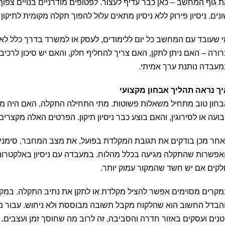
 גוף המחשב – כאן כבר עדיף לעצור. לפטופים מודרניים בנויים צפוף
נים. ניסיון פירוק ללא ניסיון מתאים עלול להפוך תקלה מקומית לתיקון 
 שעובד עם המחשב כל יום ללימודים, לעסק או למשרד בדרך כלל לא מ
ורה – האם ניתן לתקן, האם צריך להחליף חלק, והאם יש סיכון לרכיבי
עבדה נותנת ערך אמיתי.
ך נראה תהליך אבחון מקצועי
חון טוב מתחיל משאלות פשוטות. מתי התחילה התקלה, האם היה מגע
ועה או לסירוגין, והאם בוצע כבר ניסיון תיקון. הפרטים האלה מקצרים
חר מכן בודקים את תגובת המקלדת בפועל, את מצב המחבר, סימני ח
פשרות שהתקלה מגיעה בכלל מהלוח. במעבדה עם ניסיון באלקטרונ
קים אם יש חשד שהמקור עמוק יותר.
קרים מסוימים אפשר להציל מקלדת או לתקן את נתיב התקלה. במק
בדל החשוב הוא שהלקוח מקבל תשובה מבוססת ולא ניחוש. עבור מ
נים ועסקים באזור חדרה והסביבה, זה לרוב מה שחוסך זמן ועצבים.