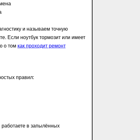
амена
а
агностику и называем точную
те. Если ноутбук тормозит или имеет
ю о том
как проходит ремонт
ростых правил:
и работаете в запылённых