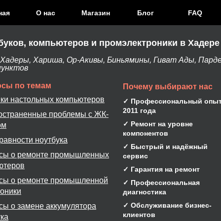
ная
О нас
Магазин
Блог
FAQ
буков, компьютеров и промэлектроники в Хадере
адеры, Хариша, Ор-Акивы, Биньямины, Гиват Ады, Парде
пунктов
сы по темам
Почему выбирают нас
ки настольных компьютеров
✓ Профессиональный опыт
2011 года
остраненные проблемы с ЖК-
✓ Ремонт на уровне
ом
компонентов
равности ноутбука
✓ Быстрый и надёжный
сы о ремонте промышленных
сервис
ютеров
✓ Гарантия на ремонт
сы о ремонте промышленной
✓ Профессиональная
роники
диагностика
✓ Обслуживание бизнес-
сы о замене аккумулятора
клиентов
ука