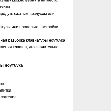
авишу можно вернуть на место.
елчка
родуть сжатым воздухом или
туры или проверьте настройки
ная разборка клавиатуры ноутбука
ления клавиш, что значительно
ы ноутбука
тно
апитки
оложение