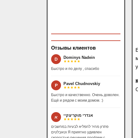
Отзывы клиентов
Е
Dominys Nadein
м
D
★★★★★
у
Быстро и по делу , спасибо
Pavel Chudnovskiy
P
★★★★★
О
Быстро и качественно. Очень доволен.
Ещё и рядом с моим домом. :)
אנדרי מוקריצקיי
א
★★★★★
פתרון מהיר להפליא לבעיות במחשבים
וטאבלטים Я приятно удивлен
скоростью решения проблем с