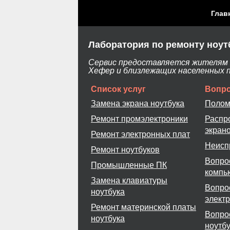
Глав
Лаборатория по ремонту ноут
Сервис предоставляется жителям Х
Хефер и близлежащих населенных 
Список услуг
Вопро
Замена экрана ноутбука
Полом
Ремонт промэлектроники
Распр
экран
Ремонт электронных плат
Неисп
Ремонт ноутбуков
Вопро
Промышленные ПК
компь
Замена клавиатуры
Вопро
ноутбука
элект
Ремонт материнской платы
Вопро
ноутбука
ноутб