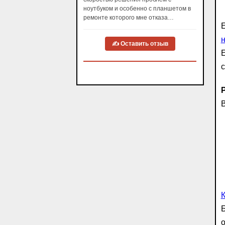
ноутбуком и особенно с планшетом в
ремонте которого мне отказа…
Е
н
✍ Оставить отзыв
Е
В
о