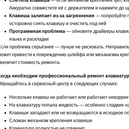
Слетела клавиша
— если механизм крепления цел, кл
Аккуратно совместите её с держателем и нажмите до щ
Клавиша залипает из-за загрязнения
— попробуйте п
осторожно снять клавишу и очистить под ней
Программная проблема
— обновите драйверы клавиа
языка и раскладки
сли проблема серьёзнее — лучше не рисковать. Неправиль
ожет привести к повреждению шлейфа или механизма креп
величит стоимость ремонта.
Когда необходим профессиональный ремонт клавиатур
бращайтесь в сервисный центр в следующих случаях:
Несколько клавиш не работают или работают некоррек
На клавиатуру попала жидкость — особенно сладкие н
Клавиши западают или не возвращаются в исходное п
Сломан механизм крепления клавиши
Клавиатура полностью не отвечает