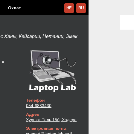
Охват
HE
RU
с Ханы, Кейсарии, Нетании, Эмек
 с
Телефон
054-6833430
Адрес
Хуршат Таль 15б, Хадера
Электронная почта
support@laptop-lab.co.il