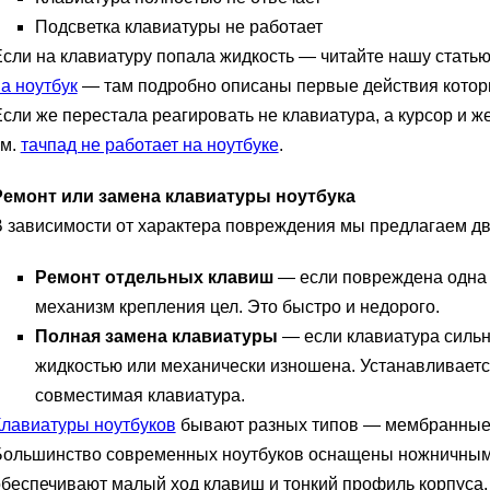
Подсветка клавиатуры не работает
сли на клавиатуру попала жидкость — читайте нашу статью
а ноутбук
— там подробно описаны первые действия котор
сли же перестала реагировать не клавиатура, а курсор и ж
см.
тачпад не работает на ноутбуке
.
Ремонт или замена клавиатуры ноутбука
 зависимости от характера повреждения мы предлагаем дв
Ремонт отдельных клавиш
— если повреждена одна 
механизм крепления цел. Это быстро и недорого.
Полная замена клавиатуры
— если клавиатура сильн
жидкостью или механически изношена. Устанавливаетс
совместимая клавиатура.
Клавиатуры ноутбуков
бывают разных типов — мембранные,
Большинство современных ноутбуков оснащены ножничным
беспечивают малый ход клавиш и тонкий профиль корпуса.