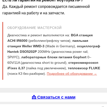
Есть ли гарантия на ремонт ноутбука HP?
Да. Каждый ремонт сопровождается письменной
гарантией на работу и на запчасти.
ОБОРУДОВАНИЕ МАСТЕРСКОЙ
Диагностика и ремонт выполняются на:
BGA станция
ACHI IR6000
(реболлинг/рефлоу чипов),
паяльная
станция Weller WMD-3
(Made in Germany),
осциллограф
Hantek DSO5202P
200MHz (диагностика power rail,
SPI/I²C),
лабораторные блоки питания Gophert
0–
60V/11A (диагностика short to ground),
стереомикроскоп
iFixes iL37
(пайка под увеличением),
тепловизор FLUKE
(поиск КЗ без разборки).
Подробнее об оборудовании →
📩 Связаться с нами