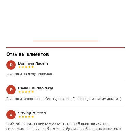
Отзывы клиентов
Dominys Nadein
D
★★★★★
Быстро и по делу , спасибо
Pavel Chudnovskiy
P
★★★★★
Быстро и качественно. Очень доволен. Ещё и рядом с моим домом. :)
אנדרי מוקריצקיי
א
★★★★★
פתרון מהיר להפליא לבעיות במחשבים וטאבלטים Я приятно удивлен
скоростью решения проблем с ноутбуком и особенно с планшетом в