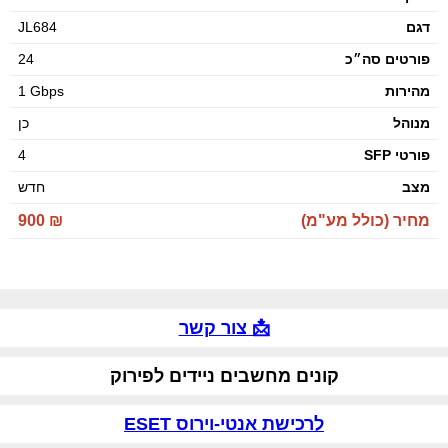
דגם
JL684
פורטים סה״כ
24
מהירות
1 Gbps
מנוהל
כן
פורטי SFP
4
מצב
חדש
מחיר (כולל מע"מ)
900 ₪
📩 צור קשר
קונים מחשבים ניידים לפירוק
לרכישת אנטי-וירוס ESET