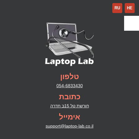
RU
HE
טלפון
054-6833430
כתובת
חורשת טל 15ב חדרה
אימייל
support@laptop-lab.co.il