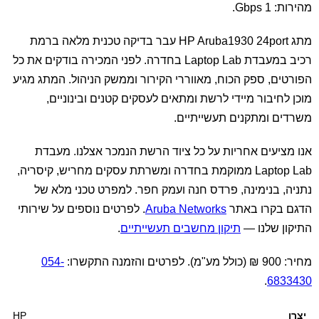
מהירות: 1 Gbps.
מתג HP Aruba1930 24port עבר בדיקה טכנית מלאה ברמת
רכיב במעבדת Laptop Lab בחדרה. לפני המכירה בודקים את כל
הפורטים, ספק הכוח, מאווררי הקירור וממשק הניהול. המתג מגיע
מוכן לחיבור מיידי לרשת ומתאים לעסקים קטנים ובינוניים,
משרדים ומתקנים תעשייתיים.
אנו מציעים אחריות על כל ציוד הרשת הנמכר אצלנו. מעבדת
Laptop Lab ממוקמת בחדרה ומשרתת עסקים מחריש, קיסריה,
נתניה, בנימינה, פרדס חנה ועמק חפר. למפרט טכני מלא של
הדגם בקרו באתר
Aruba Networks
. לפרטים נוספים על שירותי
התיקון שלנו —
תיקון מחשבים תעשייתיים
.
מחיר: 900 ₪ (כולל מע"מ). לפרטים והזמנה התקשרו:
054-
.
6833430
יצרן
HP