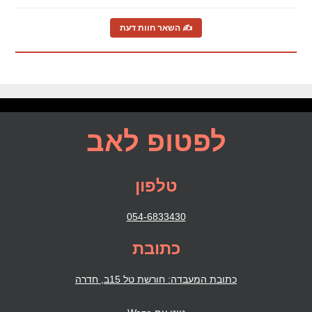
✍ השאר חוות דעת
לפטופ לאב
טלפון
054-6833430
כתובת
כתובת המעבדה: חורשת טל 15ב, חדרה