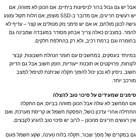
אבל יש גם גבול ברור לניסיונות ביתיים. אם הכונן לא מזוהה, אם
יש רעשים חריגים, אם מדובר ב-SSD מוצפן, אם הלוח תקול ומונע
גישה לכונן מולחם, או אם יש סימני נזק מנוזלים או קצר – עדיף לא
להמר. במצבים כאלה צריך אבחון מסודר במעבדה שמבינה גם
בחומרה וגם ברמת רכיב, ולא רק בהחלפת חלקים.
במיוחד בעסקים, במחשבים עם חומר הנהלת חשבונות, קבצי
לקוחות, פרויקטים או תוכנות ייעודיות, הזמן חשוב אבל גם הדיוק
חשוב. ניסיון לא נכון יכול להפוך תקלה שניתנת לטיפול למצב
מורכב יותר.
סימנים שמעידים על סיכוי טוב להצלה
אם המחשב לא עולה אבל הכונן מזוהה בביוס, אם התקלה
התחילה אחרי עדכון כושל, הפסקת חשמל או קריסת מערכת, ואם
אין רעשים חריגים מהכונן – לרוב יש סיכוי טוב להגיע לקבצים.
גם במקרים של מסך שבור, תקלה בלוח טעינה, שקע חשמל פגום