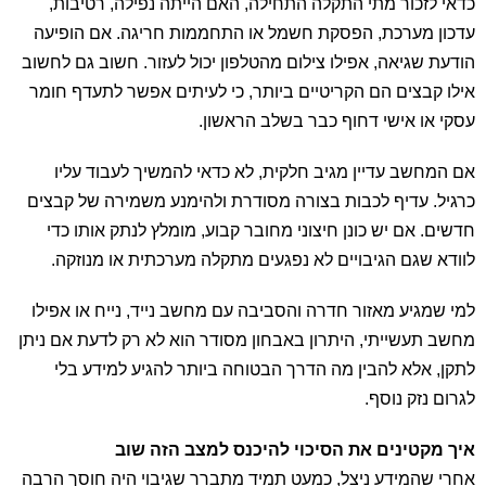
כדאי לזכור מתי התקלה התחילה, האם הייתה נפילה, רטיבות,
עדכון מערכת, הפסקת חשמל או התחממות חריגה. אם הופיעה
הודעת שגיאה, אפילו צילום מהטלפון יכול לעזור. חשוב גם לחשוב
אילו קבצים הם הקריטיים ביותר, כי לעיתים אפשר לתעדף חומר
עסקי או אישי דחוף כבר בשלב הראשון.
אם המחשב עדיין מגיב חלקית, לא כדאי להמשיך לעבוד עליו
כרגיל. עדיף לכבות בצורה מסודרת ולהימנע משמירה של קבצים
חדשים. אם יש כונן חיצוני מחובר קבוע, מומלץ לנתק אותו כדי
לוודא שגם הגיבויים לא נפגעים מתקלה מערכתית או מנוזקה.
למי שמגיע מאזור חדרה והסביבה עם מחשב נייד, נייח או אפילו
מחשב תעשייתי, היתרון באבחון מסודר הוא לא רק לדעת אם ניתן
לתקן, אלא להבין מה הדרך הבטוחה ביותר להגיע למידע בלי
לגרום נזק נוסף.
איך מקטינים את הסיכוי להיכנס למצב הזה שוב
אחרי שהמידע ניצל, כמעט תמיד מתברר שגיבוי היה חוסך הרבה