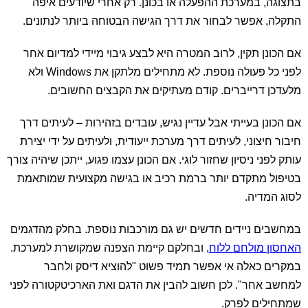
בתצוגה, במערכת ההפעלה או בכונן. רק אחרי שיודעים איפה
התקלה, אפשר לבחור את דרך הגישה הבטוחה ביותר לנתונים.
אם הכונן תקין, לרוב המטרה היא לבצע גיבוי מיידי למדיום אחר
לפני כל פעולה נוספת. לא מתחילים מלתקן את Windows ולא
מלעדכן דרייברים. קודם מעתיקים את הקבצים החשובים.
אם הכונן בעייתי אבל עדיין נגיש, עובדים בזהירות – לעיתים דרך
חיבור חיצוני, לעיתים דרך מערכת ייעודית, ולעיתים על ידי יצירת
עותק לפני ניסיון שחזור לוגי. אם הכונן עצמו פגוע, ייתכן שיהיה צורך
בטיפול מתקדם יותר ברמת רכיב או בגישה מקצועית שמותאמת
לסוג המדיה.
במחשבים ניידים חדשים יש גם מורכבות נוספת. בחלק מהדגמים
האחסון מולחם ללוח
, ובחלקם קיימת הצפנה שמקושרת למערכת.
במקרים כאלה אי אפשר תמיד פשוט "להוציא דיסק ולחבר
למחשב אחר". לכן חשוב להבין את הדגם ואת הארכיטקטורה לפני
שמתחילים לפרק.