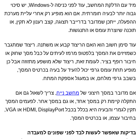
מיד עם הדלקת המחשב, עוד לפני כניסה ל-Windows, יש סיכוי
גבוה יותר לבעיה חומרתית. אם הוא מופיע רק אחרי עליית מערכת
ההפעלה, ייתכן שמדובר בדרייבר תצוגה, קצב רענון לא תקין, או
תוכנה שיוצרת עומס או התנגשות.
עוד סימן חשוב הוא האם הריצוד קבוע או משתנה. ריצוד שמתגבר
כשמזיזים את המסך בלפטופ מרמז לעיתים על כבל מסך שחוק או
חיבור רופף בציר. לעומת זאת, ריצוד שלא מושפע מתזוזה אבל כן
מופיע תחת עומס גרפי יכול להעיד על בעיה בכרטיס המסך,
בשבב גרפי מולחם, או במעגל אספקת המתח.
אם מדובר במסך חיצוני של
מחשב נייח
, צריך לשאול גם אם
התקלה קיימת רק במסך אחד, או גם במסך אחר. לפעמים המסך
תקין לגמרי והבעיה היא בכלל בכבל HDMI, DisplayPort או VGA,
בחיבור עצמו, או בכרטיס המסך.
בדיקות שאפשר לעשות לבד לפני שפונים למעבדה