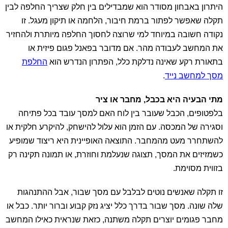
היתרון באבחון מסודר הוא שמבדילים בין חלק שצריך החלפה לבין
תקלה שאפשר לפתור ברמת חיבור, הלחמה או תיקון מעגל. זו
נקודה חשובה במיוחד למי שרוצה לחסוך החלפה מיותרת ולהחזיר
את המחשב לעבודה מהר. אם מדובר בפאנל פגום פיזית או
בתאורת רקע שאינה נדלקת כלל, הפתרון הנדרש הוא
החלפת
מסך למחשב נייד
.
מתי הבעיה היא בכבל, מחבר או ציר
בלפטופים, הכבל שעובר בין לוח האם למסך עובד בכל פתיחה
וסגירה של המכסה. עם הזמן הוא עלול להישחק, להיקרע חלקית או
להשתחרר מעט מהמחבר. התוצאה האופיינית היא ריצוד שמופיע
כשמזיזים את המסך, תצוגה שנעלמת וחוזרת, או תמונה תקינה רק
בזווית מסוימת.
זו תקלה שאנשים נוטים לבלבל עם מסך שבור, אבל ההתנהגות
שלה שונה. מסך שבור בדרך כלל יציג נזק קבוע וברור יותר. כבל או
מחבר פגומים יוצרים תקלה משתנה, כזאת שנראית כאילו המחשב