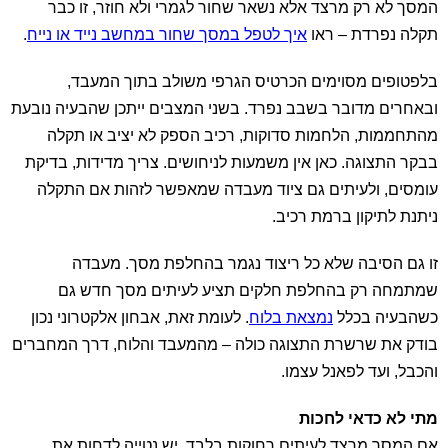
המסך לא רק מרצד אלא נשאר שחור לגמרי ולא חוזר, זו כבר
תקלה נפרדת – ראו
איך לטפל במסך שחור במחשב נייד או נייח
.
בלפטופים מסוימים הכרטיס הגרפי משולב בתוך המעבד,
ובאחרים מדובר בשבב נפרד. בשני המצבים ייתכן שהבעיה נובעת
מהתחממות, הלחמות סדוקות, רכיב הספק לא יציב או תקלה
בבקר התצוגה. כאן אין משמעות לניחושים. צריך מדידות, בדיקת
עומסים, ולעיתים גם ציוד מעבדה שמאפשר לזהות אם התקלה
ניתנת לתיקון ברמת רכיב.
זו גם הסיבה שלא כל ריצוד נגמר בהחלפת מסך. מעבדה
שמתמחה רק בהחלפת חלקים תציע לעיתים מסך חדש גם
כשהבעיה בכלל
נמצאת בלוח
. לעומת זאת, אבחון אלקטרוני נכון
בודק את שרשרת התצוגה כולה – מהמעבד והלוח, דרך המחברים
והכבל, ועד לפאנל עצמו.
מתי לא כדאי לחכות
אם המסך מרצד לעיתים רחוקות בלבד, יש נטייה לדחות את