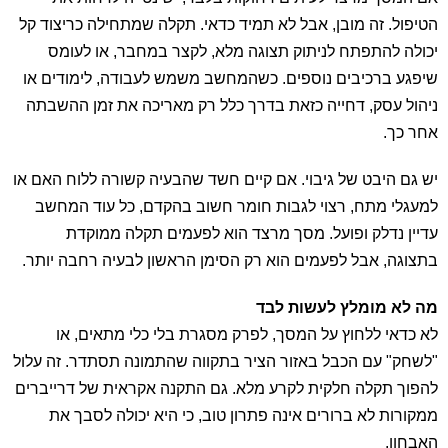
הטיפול. זה מובן, אבל לא תמיד כדאי. תקלה שמתחילה כריצוד קל
יכולה להתפתח לניתוק תצוגה מלא, לקצר במחבר, או לעומס
שיפגע ברכיבים נוספים. כשהמחשב משמש לעבודה, לימודים או
ניהול עסק, דחייה כזאת בדרך כלל רק מאריכה את זמן ההשבתה
אחר כך.
יש גם היבט של גיבוי. אם קיים חשד שהבעיה קשורה ללוח האם או
למעגלי מתח, רצוי לגבות חומר חשוב בהקדם, כל עוד המחשב
עדיין נדלק ופועל. מסך מרצד הוא לפעמים תקלה ממוקדת
בתצוגה, אבל לפעמים הוא רק הסימן הראשון לבעיה רחבה יותר.
מה לא מומלץ לעשות לבד
לא כדאי ללחוץ על המסך, לפרק מסגרת בלי כלי מתאים, או
"לשחק" עם הכבל באזור הציר בתקווה שהתמונה תסתדר. זה עלול
להפוך תקלה חלקית לקרע מלא. גם התקנה אקראית של דרייברים
ממקורות לא ברורים אינה פתרון טוב, כי היא יכולה לסבך את
האבחון.