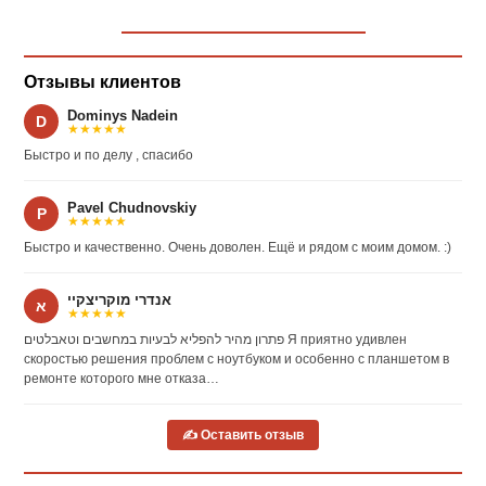
Отзывы клиентов
Dominys Nadein
D
★★★★★
Быстро и по делу , спасибо
Pavel Chudnovskiy
P
★★★★★
Быстро и качественно. Очень доволен. Ещё и рядом с моим домом. :)
אנדרי מוקריצקיי
א
★★★★★
פתרון מהיר להפליא לבעיות במחשבים וטאבלטים Я приятно удивлен
скоростью решения проблем с ноутбуком и особенно с планшетом в
ремонте которого мне отказа…
✍ Оставить отзыв