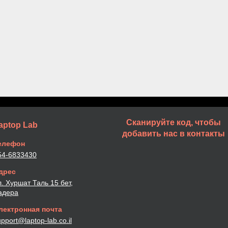
Сканируйте код, чтобы
aptop Lab
добавить нас в контакты
елефон
54-6833430
дрес
л. Хуршат Таль 15 бет,
адера
лектронная почта
pport@laptop-lab.co.il