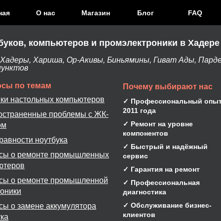
ная
О нас
Магазин
Блог
FAQ
буков, компьютеров и промэлектроники в Хадере
адеры, Хариша, Ор-Акивы, Биньямины, Гиват Ады, Парде
пунктов
сы по темам
Почему выбирают нас
ки настольных компьютеров
✓ Профессиональный опыт
2011 года
остраненные проблемы с ЖК-
✓ Ремонт на уровне
ом
компонентов
равности ноутбука
✓ Быстрый и надёжный
сы о ремонте промышленных
сервис
ютеров
✓ Гарантия на ремонт
сы о ремонте промышленной
✓ Профессиональная
роники
диагностика
✓ Обслуживание бизнес-
сы о замене аккумулятора
клиентов
ука