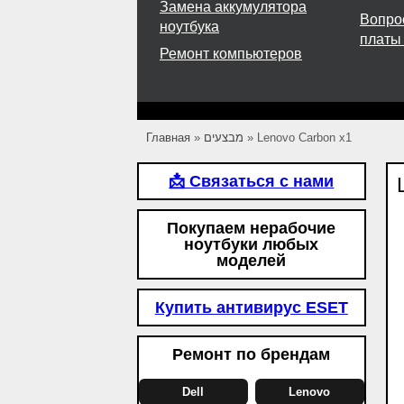
Замена аккумулятора
Вопро
ноутбука
платы
Ремонт компьютеров
Главная
»
מבצעים
»
Lenovo Carbon x1
📩 Связаться с нами
Покупаем нерабочие
ноутбуки любых
моделей
Купить антивирус ESET
Ремонт по брендам
Dell
Lenovo