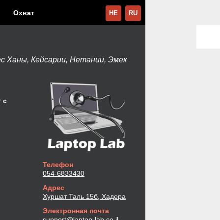
Охват
HE
RU
с Ханы, Кейсарии, Нетании, Эмек
 с
Телефон
054-6833430
Адрес
Хуршат Таль 15б, Хадера
Электронная почта
support@laptop-lab.co.il