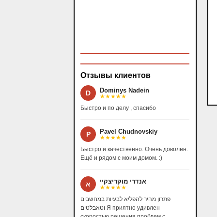
Отзывы клиентов
Dominys Nadein
D
★★★★★
Быстро и по делу , спасибо
Pavel Chudnovskiy
P
★★★★★
Быстро и качественно. Очень доволен.
Ещё и рядом с моим домом. :)
אנדרי מוקריצקיי
א
★★★★★
פתרון מהיר להפליא לבעיות במחשבים
וטאבלטים Я приятно удивлен
скоростью решения проблем с