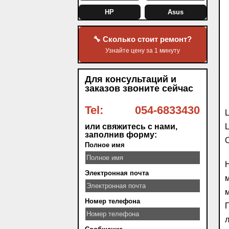
HP
Asus
🔧 Сколько стоит ремонт?
Узнайте цену за 1 минуту
Для консультаций и
заказов звоните сейчас
Tel:
054-6833430
L
или свяжитесь с нами,
L
заполнив форму:
О
Полное имя
Н
Электронная почта
м
м
Номер телефона
П
л