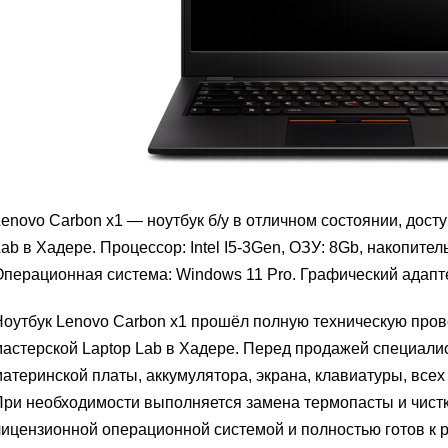
enovo Carbon x1 — ноутбук б/у в отличном состоянии, досту
ab в Хадере. Процессор: Intel I5-3Gen, ОЗУ: 8Gb, накопител
перационная система: Windows 11 Pro. Графический адаптер
оутбук Lenovo Carbon x1 прошёл полную техническую пров
астерской Laptop Lab в Хадере. Перед продажей специали
атеринской платы, аккумулятора, экрана, клавиатуры, все
ри необходимости выполняется замена термопасты и чистка
ицензионной операционной системой и полностью готов к р