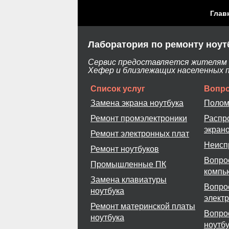
Глав
Лаборатория по ремонту ноут
Сервис предоставляется жителям Х
Хефер и близлежащих населенных 
Список услуг
Вопро
Замена экрана ноутбука
Полом
Ремонт промэлектроники
Распр
экран
Ремонт электронных плат
Неисп
Ремонт ноутбуков
Вопро
Промышленные ПК
компь
Замена клавиатуры
Вопро
ноутбука
элект
Ремонт материнской платы
Вопро
ноутбука
ноутб