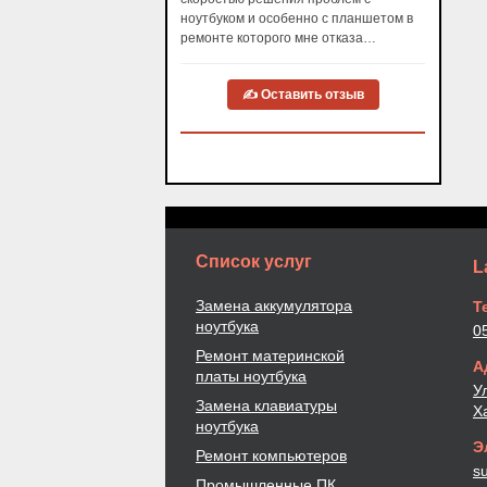
ноутбуком и особенно с планшетом в
ремонте которого мне отказа…
✍ Оставить отзыв
Список услуг
L
Замена аккумулятора
Т
ноутбука
0
Ремонт материнской
А
платы ноутбука
У
Замена клавиатуры
Х
ноутбука
Э
Ремонт компьютеров
su
Промышленные ПК