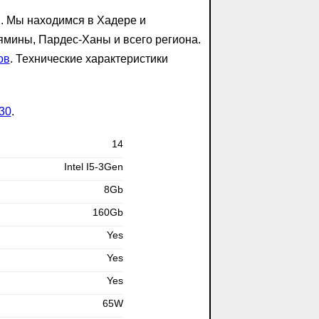
я. Мы находимся в Хадере и
ямины, Пардес-Ханы и всего региона.
ов
. Технические характеристики
30
.
14
Intel I5-3Gen
8Gb
160Gb
Yes
Yes
Yes
65W