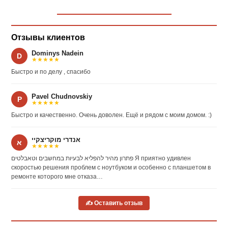
Отзывы клиентов
Dominys Nadein
D
★★★★★
Быстро и по делу , спасибо
Pavel Chudnovskiy
P
★★★★★
Быстро и качественно. Очень доволен. Ещё и рядом с моим домом. :)
אנדרי מוקריצקיי
א
★★★★★
פתרון מהיר להפליא לבעיות במחשבים וטאבלטים Я приятно удивлен
скоростью решения проблем с ноутбуком и особенно с планшетом в
ремонте которого мне отказа…
✍ Оставить отзыв