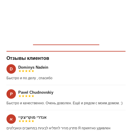
Отзывы клиентов
Dominys Nadein
D
★★★★★
Быстро и по делу , спасибо
Pavel Chudnovskiy
P
★★★★★
Быстро и качественно. Очень доволен. Ещё и рядом с моим домом. :)
אנדרי מוקריצקיי
א
★★★★★
פתרון מהיר להפליא לבעיות במחשבים וטאבלטים Я приятно удивлен